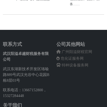
务……
联系方式
公司其他网站
广州阳溢财税官网
武汉阳溢卓越财税服务有限
危化证服务网
公司
特种设备服务网
武汉东湖新技术开发区珞喻
路889号武汉光谷中心花园B
栋8层03号
联系电话：13667152800，
15327284448
关于我们