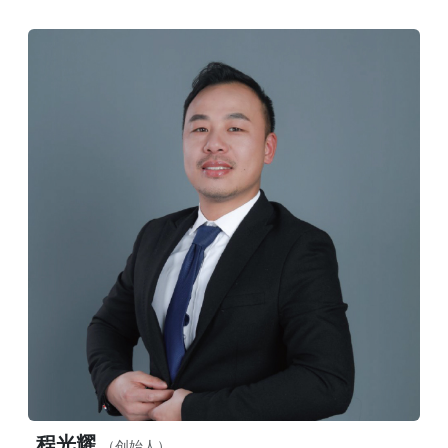
程光耀
（创始人）