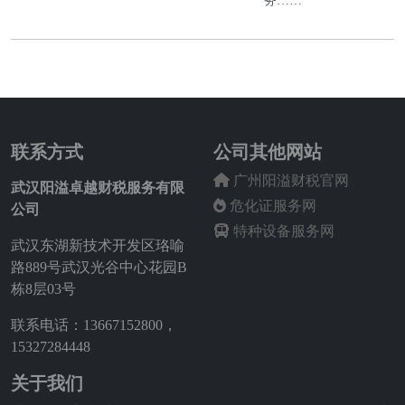
务……
联系方式
公司其他网站
广州阳溢财税官网
武汉阳溢卓越财税服务有限
危化证服务网
公司
特种设备服务网
武汉东湖新技术开发区珞喻
路889号武汉光谷中心花园B
栋8层03号
联系电话：13667152800，
15327284448
关于我们