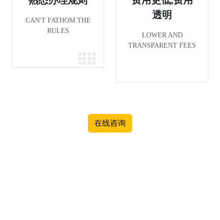
透明
CAN'T FATHOM THE
RULES
LOWER AND
TRANSPARENT FEES
在线咨询